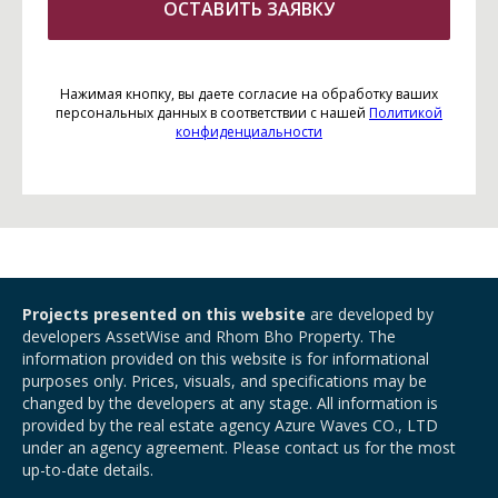
ОСТАВИТЬ ЗАЯВКУ
Нажимая кнопку, вы даете согласие на обработку ваших
персональных данных в соответствии с нашей
Политикой
конфиденциальности
Projects presented on this website
are developed by
developers AssetWise and Rhom Bho Property. The
information provided on this website is for informational
purposes only. Prices, visuals, and specifications may be
changed by the developers at any stage. All information is
provided by the real estate agency Azure Waves CO., LTD
under an agency agreement. Please contact us for the most
up-to-date details.