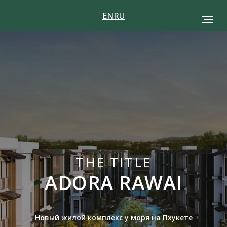
EN
RU
THE TITLE
ADORA RAWAI
Новый жилой комплекс у моря на Пхукете