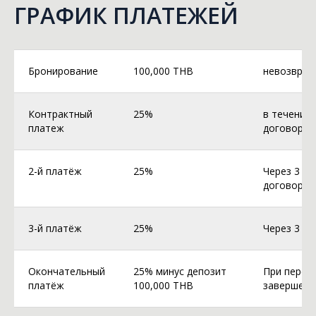
ГРАФИК ПЛАТЕЖЕЙ
Бронирование
100,000 THB
невозврат
Контрактный
25%
в течение 
платеж
договора
2-й платёж
25%
Через 3 м
договора
3-й платёж
25%
Через 3 ме
Окончательный
25% минус депозит
При перед
платёж
100,000 THB
завершени