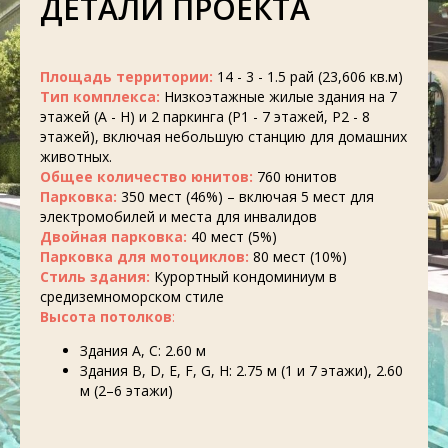
ДЕТАЛИ ПРОЕКТА
Площадь территории:
14 - 3 - 1.5 рай (23,606 кв.м)
Тип комплекса:
Низкоэтажные жилые здания на 7
этажей (A - H) и 2 паркинга (P1 - 7 этажей, P2 - 8
этажей), включая небольшую станцию для домашних
животных.
Общее количество юнитов:
760 юнитов
Парковка:
350 мест (46%) – включая 5 мест для
электромобилей и места для инвалидов
Двойная парковка:
40 мест (5%)
Парковка для мотоциклов:
80 мест (10%)
Стиль здания:
Курортный кондоминиум в
средиземноморском стиле
Высота потолков
:
Здания A, C: 2.60 м
Здания B, D, E, F, G, H: 2.75 м (1 и 7 этажи), 2.60
м (2–6 этажи)